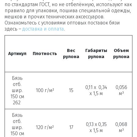
по стандартам ГОСТ, но не отбелённую, используют как 
правило для упаковки, пошива специальной одежды, 
мешков и прочих технических аксессуаров. 
Ознакомьтесь с условиями оптовых поставок бязи 
здесь – 
доставка и оплата
.
Вес
Габариты
Объем
Артикул
Плотность
рулона
рулона
рулона
Бязь
отб.
0,11 х 0,34
0,056
шир.
100 г/м²
15
х 1,5 м
м³
150 см
262
Бязь
отб.
0,13 х 0,35
0,068
шир.
120 г/м²
17
х 1,5 м
м³
150 см