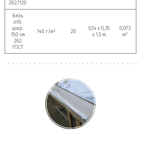
262/120
Бязь
отб.
шир.
0,14 х 0,35
0,073
140 г/м²
20
150 см
х 1,5 м
м³
262
ГОСТ