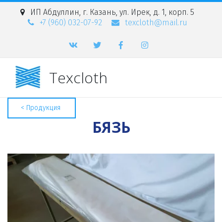
ИП Абдуллин
,
г. Казань
,
ул. Ирек, д. 1, корп. 5
+7 (960) 032-07-92
texcloth@mail.ru
Texcloth
< Продукция
БЯЗЬ