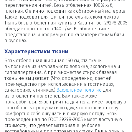
переплетения нитей. Бязь отбелённая 100% х/б, 
плотная. Отлично подходит как обтирочный материал. 
Также подходит для шитья постельных комплектов. 
Ткань бязь отбелённая купить в Казани гост 29298 2005 
обладает плотностью 140 г/м². В таблице ниже 
представлена информация по характеристикам бязи 
в рулонах.
Характеристики ткани
Бязь отбеленная шириная 150 см, эта ткань 
выполнена из натурального волокна, экологична и 
гипоаллергенна. А при множестве стирок бязевая 
ткань не выцветает. (Что, определённо, даёт ей 
преимущество при использовании в гостиницах, 
санаториях, клиниках.) 
Вафельное полотно
 для 
изготовления полотенец Вам также может 
понадобиться. Бязь приятна для тела, имеет хорошую 
способность пропускать воздух, что позволяет телу 
комфортно себя ощущать и в жаркую погоду. Бязь, 
произведённая по 
ГОСТ 29298-2005 имеет доступную 
стоимость, что делает материал ещё более 
востребованным при оптовых закупках. Лишь один, и 