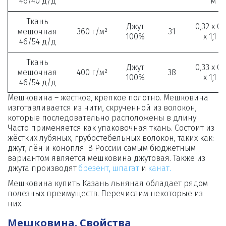
46/40 д/д
м
Ткань
Джут
0,32 x 0,
мешочная
360 г/м²
31
100%
x 1,1 м
46/54 д/д
Ткань
Джут
0,33 x 0,
мешочная
400 г/м²
38
100%
x 1,1 м
46/54 д/д
Мешковина – жёсткое, крепкое полотно. Мешковина 
изготавливается из нити, скрученной из волокон, 
которые последовательно расположены в длину. 
Часто применяется как упаковочная ткань. Состоит из 
жёстких лубяных, грубостебельных волокон, таких как: 
джут, лён и конопля. В России самым бюджетным 
вариантом является мешковина джутовая. Также из 
джута производят 
брезент
, 
шпагат
 и 
канат
.
Мешковина купить Казань льняная обладает рядом 
полезных преимуществ. Перечислим некоторые из 
них.
Мешковина. Свойства